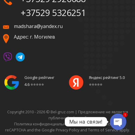
+37529 5326251
madshara@yandex.ru
Адрес: г. Могилев
Google рейтинг
Яндекс рейтинг 5.0
4.6 ⭐️⭐️⭐️⭐️⭐️
⭐️⭐️⭐️⭐️⭐️
Copyright 2010 - 2026 © Bel-gruz.com |
Предложение не является
1
публичной офертой
Мы на связи!
Политика конфиденциальности
| This site is protected by
reCAPTCHA and the Google
Privacy Policy
and
Terms of Service
apply.